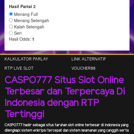
KALKULATOR PARLAY
LINK ALTERNATIF
RTP LIVE SLOT
VOUCHER88
CASPO777 Situs Slot Online
Terbesar dan Terpercaya Di
Indonesia dengan RTP
Tertinggi
CASPO777
hadir sebagai situs taruhan slot online terbesar di indonesia yang
dilengkapi sistem enkripsi tercepat dan sistem keamanan yang canggih serta